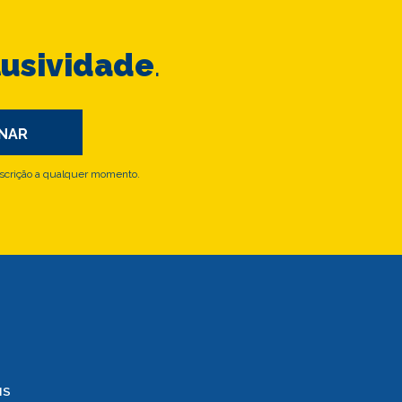
lusividade
.
scrição a qualquer momento.
IS